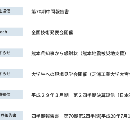
主通信
第70期中間報告書
ech
全国技術発表会開催
知らせ
熊本県知事から感謝状（熊本地震被災地支援）
知らせ
大学生への現場見学会開催（芝浦工業大学大宮
算短信
平成２９年３月期 第２四半期決算短信〔日本
証券報告書
四半期報告書－第70期第2四半期(平成28年7月1