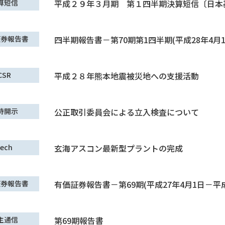
算短信
平成２９年３月期 第１四半期決算短信〔日本
証券報告書
四半期報告書－第70期第1四半期(平成28年4月1
CSR
平成２８年熊本地震被災地への支援活動
時開示
公正取引委員会による立入検査について
ech
玄海アスコン最新型プラントの完成
証券報告書
有価証券報告書－第69期(平成27年4月1日－平成
主通信
第69期報告書