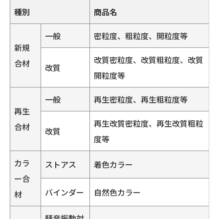
種別
商品名
一般
密粒度、粗粒度、開粒度等
新規
改質密粒度、改質粗粒度、改質
合材
改質
開粒度等
一般
再生密粒度、再生粗粒度等
再生
再生改質密粒度、再生改質粗粒
合材
改質
度等
カラ
ストアス
着色カラー
ー合
バインダー
自然色カラー
材
騒音振動対